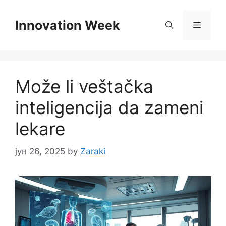
Skip
to
Innovation Week
Menu
content
Može li veštačka
inteligencija da zameni
lekare
јун 26, 2025
by
Zaraki