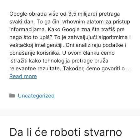
Google obrada više od 3,5 milijardi pretraga
svaki dan. To ga čini vrhovnim alatom za pristup
informacijama. Kako Google zna šta tražiš pre
nego što to upiš? To je zahvaljujući algoritmima i
veštačkoj inteligenciji. Oni analiziraju podatke i
ponašanje korisnika. U ovom članku ćemo
istražiti kako tehnologija pretrage pruža
relevantne rezultate. Također, ćemo govoriti o …
Read more
Categories
Uncategorized
Da li će roboti stvarno