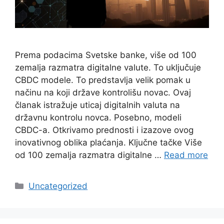
Prema podacima Svetske banke, više od 100
zemalja razmatra digitalne valute. To uključuje
CBDC modele. To predstavlja velik pomak u
načinu na koji države kontrolišu novac. Ovaj
članak istražuje uticaj digitalnih valuta na
državnu kontrolu novca. Posebno, modeli
CBDC-a. Otkrivamo prednosti i izazove ovog
inovativnog oblika plaćanja. Ključne tačke Više
od 100 zemalja razmatra digitalne …
Read more
Categories
Uncategorized