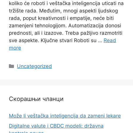
koliko će roboti i veštačka inteligencija uticati na
tržište rada. Međutim, mnogi aspekti ljudskog
rada, poput kreativnosti i empatije, neće biti
zamenjeni tehnologijom. Automatizacija donosi
prednosti, ali i izazove. Treba pažljivo razmotriti
sve aspekte. Ključne stvari Roboti su …
Read
more
Categories
Uncategorized
Скорашњи чланци
Može li veštačka inteligencija da zameni lekare
Digitalne valute i CBDC modeli: državna