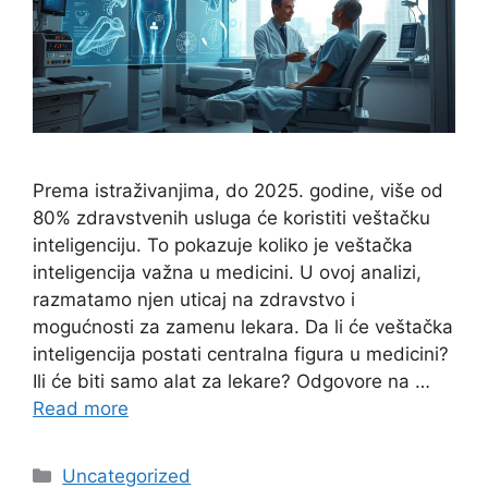
Prema istraživanjima, do 2025. godine, više od
80% zdravstvenih usluga će koristiti veštačku
inteligenciju. To pokazuje koliko je veštačka
inteligencija važna u medicini. U ovoj analizi,
razmatamo njen uticaj na zdravstvo i
mogućnosti za zamenu lekara. Da li će veštačka
inteligencija postati centralna figura u medicini?
Ili će biti samo alat za lekare? Odgovore na …
Read more
Categories
Uncategorized