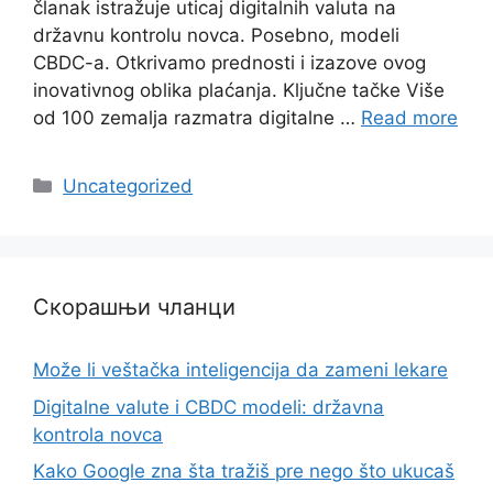
članak istražuje uticaj digitalnih valuta na
državnu kontrolu novca. Posebno, modeli
CBDC-a. Otkrivamo prednosti i izazove ovog
inovativnog oblika plaćanja. Ključne tačke Više
od 100 zemalja razmatra digitalne …
Read more
Categories
Uncategorized
Скорашњи чланци
Može li veštačka inteligencija da zameni lekare
Digitalne valute i CBDC modeli: državna
kontrola novca
Kako Google zna šta tražiš pre nego što ukucaš