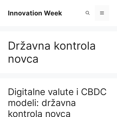
Skip
to
Innovation Week
Menu
content
Državna kontrola
novca
Digitalne valute i CBDC
modeli: državna
kontrola novca