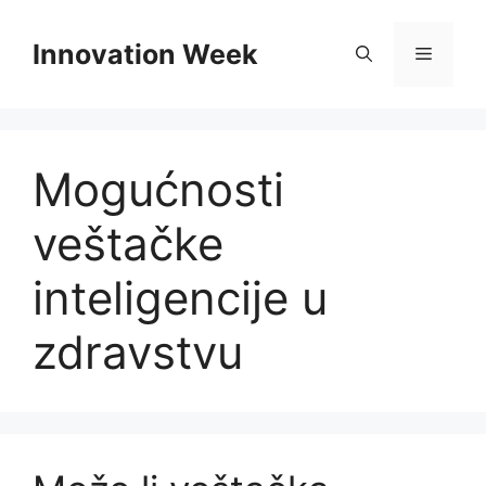
Skip
to
Innovation Week
Menu
content
Mogućnosti
veštačke
inteligencije u
zdravstvu