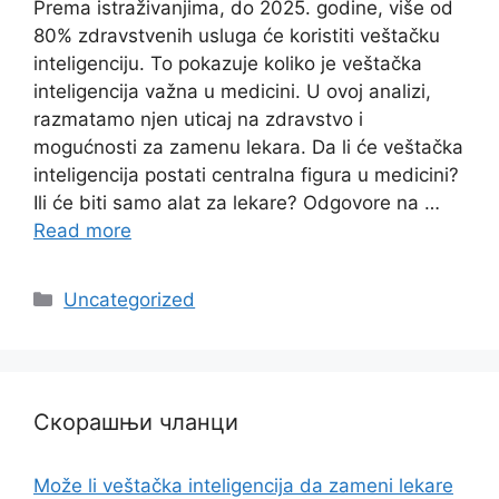
Prema istraživanjima, do 2025. godine, više od
80% zdravstvenih usluga će koristiti veštačku
inteligenciju. To pokazuje koliko je veštačka
inteligencija važna u medicini. U ovoj analizi,
razmatamo njen uticaj na zdravstvo i
mogućnosti za zamenu lekara. Da li će veštačka
inteligencija postati centralna figura u medicini?
Ili će biti samo alat za lekare? Odgovore na …
Read more
Categories
Uncategorized
Скорашњи чланци
Može li veštačka inteligencija da zameni lekare